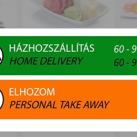
SOBA
SASHIMI
60 - 
HÁZHOZSZÁLLÍTÁS
60 - 
HOME DELIVERY
ELHOZOM
PERSONAL TAKE AWAY
BIG MAKIK
S