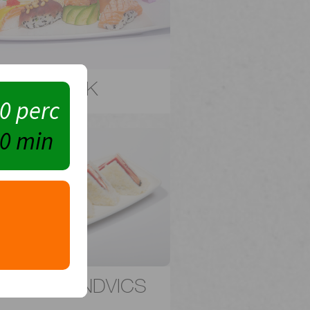
NIGIRIK
90 perc
90 min
USHI SZENDVICS